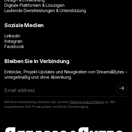
Heute fungiert rasyonet.com.tr als robuster
Digitale Plattformen & Lösungen
Laufende Dienstleistungen & Unterstützung
digitaler Hub, der die Marktpräsenz von Rasyonet
stärkt, die Lead-Generierung unterstützt und die
Soziale Medien
Rolle des Unternehmens als Treiber
technologischer Weiterentwicklung im Business-
Linkedin
Instagram
Umfeld klar positioniert.
Facebook
Bleiben Sie in Verbindung
Einblicke, Projekt-Updates und Neuigkeiten von Dreams&Bytes –
unregelmäßig und ohne Ablenkung.
E
-
M
Mit Ihrer Anmeldung stimmen Sie unserer
Datenschutzrichtlinie
zu. Wir
a
respektieren Ihre Privatsphäre und Ihren Posteingang.
i
l
-