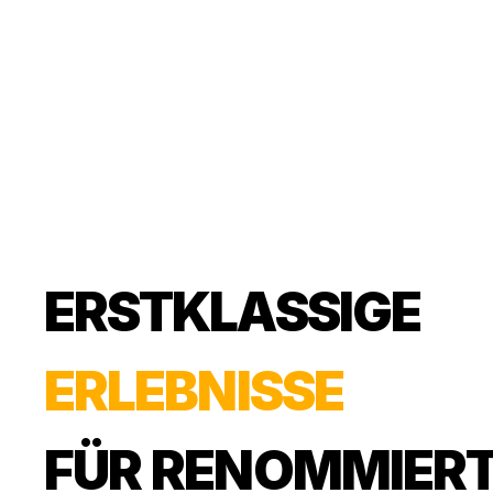
ERSTKLASSIGE
E
R
L
E
B
N
I
S
S
E
FÜR
RENOMMIER