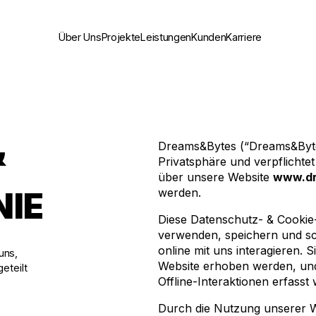
Über Uns
Projekte
Leistungen
Kunden
Karriere
&
Dreams&Bytes (“Dreams&Bytes”
Privatsphäre und verpflicht
über unsere Website
www.dr
NIE
werden.
Diese Datenschutz- & Cookie-R
verwenden, speichern und s
online mit uns interagieren. S
uns,
Website erhoben werden, und
eteilt
Offline-Interaktionen erfasst
Durch die Nutzung unserer We