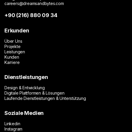
und Hilfebereiche wurden dabei so konzipiert, dass
careers@dreamsandbytes.com
sie mit den POS-gestützten Einrichtungsschritten
+90 (216) 880 09 34
abgestimmt sind, über die das Nutzerkonto mit den
entsprechenden Geräten und Reporting-
Erkunden
Funktionen verbunden wird.
Über Uns
Projekte
Leistungen
Kunden
Karriere
Dienstleistungen
Design & Entwicklung
Digitale Plattformen & Lösungen
Laufende Dienstleistungen & Unterstützung
Soziale Medien
Linkedin
Instagram