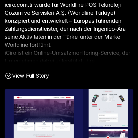
iciro.com.tr wurde für Worldline POS Teknoloji
Çözüm ve Servisleri A.Ş. (Worldline Türkiye)
konzipiert und entwickelt – Europas führenden
Zahlungsdienstleister, der nach der Ingenico-Ära
seine Aktivitäten in der Türkei unter der Marke
Worldline fortführt.
iCiro ist ein Online-Umsatzmonitoring-Service, der
Unternehmen dabei unterstützt, ihre
Verkaufsperformance über unterstützte
View Full Story
YazarkasaPOS-Geräte zu verfolgen und zu
analysieren. Die Plattform ermöglicht es Nutzern,
Umsatz- und Verkaufsdaten über verschiedene
Zeiträume hinweg (täglich, wöchentlich, monatlich,
jährlich oder benutzerdefiniert) einzusehen und
detaillierte Auswertungen – beispielsweise
Bargeld- vs. Kartentransaktionen – zu erhalten. So
werden POS-Aktivitäten in verwertbare