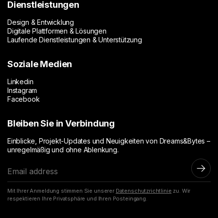
Dienstleistungen
Design & Entwicklung
Digitale Plattformen & Lösungen
Laufende Dienstleistungen & Unterstützung
Soziale Medien
Linkedin
Instagram
Facebook
Bleiben Sie in Verbindung
Einblicke, Projekt-Updates und Neuigkeiten von Dreams&Bytes –
unregelmäßig und ohne Ablenkung.
E
-
M
Mit Ihrer Anmeldung stimmen Sie unserer
Datenschutzrichtlinie
zu. Wir
a
respektieren Ihre Privatsphäre und Ihren Posteingang.
i